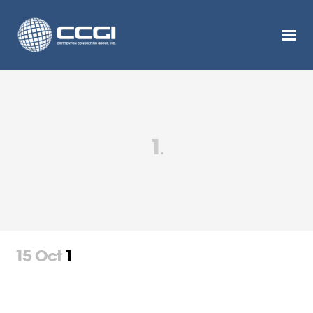
1
15 Oct
1